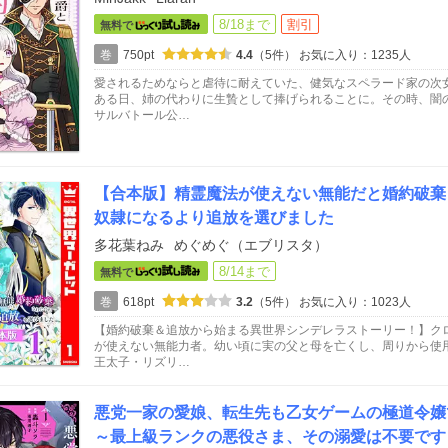
8/18まで
割引
無料で
巻
750pt
4.4
（5件）
お気に入り：1235人
愛されるためならと虐待に耐えていた、健気なスペラード家の次
ある日、姉の代わりに生贄として捧げられることに。その時、闇
サルバトール公…
【合本版】精霊魔法が使えない無能だと婚約破棄
奴隷になるより追放を選びました
多花葉ねみ
めぐめぐ（エブリスタ）
8/14まで
無料で
巻
618pt
3.2
（5件）
お気に入り：1023人
【婚約破棄＆追放から始まる異世界シンデレラストーリー！】ク
が使えない無能力者。幼い頃に実の父と母を亡くし、周りから使
王太子・リズリ…
悪党一家の愛娘、転生先も乙女ゲームの極道令嬢
～最上級ランクの悪役さま、その溺愛は不要です