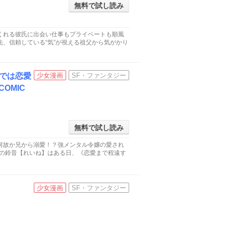
無料で試し読み
くれる彼氏に出会い仕事もプライベートも順風
、信頼している“気”が視える祖父から気がかり
では恋愛
少女漫画
SF・ファンタジー
OMIC
無料で試し読み
何故か兄から溺愛！？強メンタル令嬢の愛され
Lの鈴音【れいね】はある日、《恋愛まで程遠す
少女漫画
SF・ファンタジー