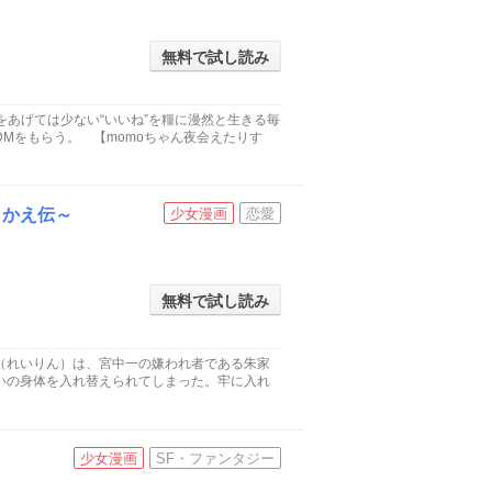
無料で試し読み
をあげては少ない“いいね”を糧に漫然と生きる毎
Mをもらう。 【momoちゃん夜会えたりす
りかえ伝～
少女漫画
恋愛
無料で試し読み
（れいりん）は、宮中一の嫌われ者である朱家
いの身体を入れ替えられてしまった。牢に入れ
少女漫画
SF・ファンタジー