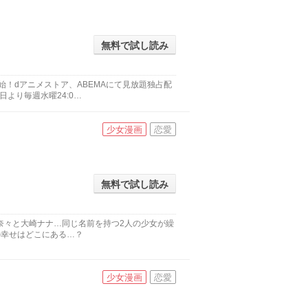
無料で試し読み
送開始！dアニメストア、ABEMAにて見放題独占配
1日より毎週水曜24:0…
少女漫画
恋愛
無料で試し読み
奈々と大崎ナナ…同じ名前を持つ2人の少女が繰
の幸せはどこにある…？
少女漫画
恋愛