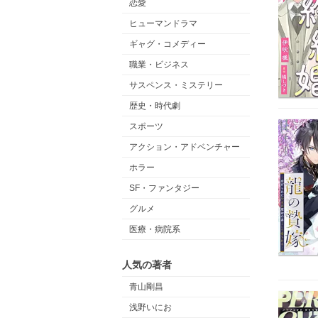
恋愛
ヒューマンドラマ
ギャグ・コメディー
職業・ビジネス
サスペンス・ミステリー
歴史・時代劇
スポーツ
アクション・アドベンチャー
ホラー
SF・ファンタジー
グルメ
医療・病院系
人気の著者
青山剛昌
浅野いにお