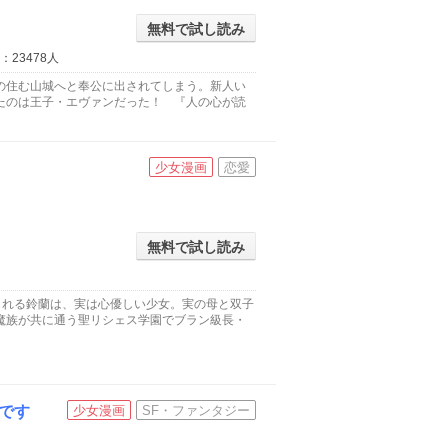
無料で試し読み
23478人
の住む山城へと奉公に出されてしまう。新人い
たのは王子・エヴァンだった！ 『人の心が読
少女漫画
恋愛
無料で試し読み
られる鈴蘭は、実は心優しい少女。実の母と双子
魔族が共に通う聖リシェス学園でブラン級長・
です
少女漫画
SF・ファンタジー