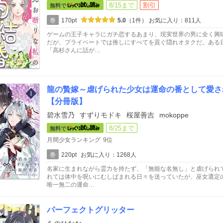
8/15まで
割引
無料で
巻
170pt
5.0
（1件）
お気に入り：811人
ゲームの王子キャラにガチ恋するあまり、現実世界の男に全く興
だが、プライベートでは推しにすべてを貢ぐ隠れオタクだ。ある
「高杉さんに話が…
龍の贄嫁～虐げられた少女は運命の番として愛さ
【分冊版】
碧水雪乃
すずりモドキ
桜屋善吉
mokoppe
8/25まで
無料で
月間少女ランキング
9位
巻
220pt
お気に入り：1268人
名家に生まれながら霊力を持たず、「無能な名無し」と虐げられ
れては体中を呪いにむしばまれる日々を送っていたが、巫女選定
唯一無二の運命…
パーフェクトグリッター