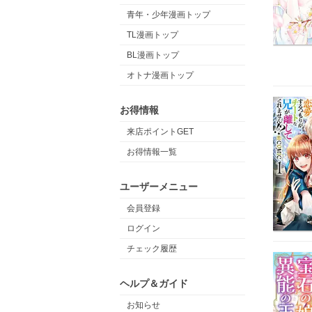
青年・少年漫画トップ
TL漫画トップ
BL漫画トップ
オトナ漫画トップ
お得情報
来店ポイントGET
お得情報一覧
ユーザーメニュー
会員登録
ログイン
チェック履歴
ヘルプ＆ガイド
お知らせ