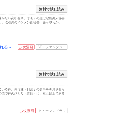
無料で試し読み
味がない高杉杏奈。オモテの顔は敏腕美人秘書
日、取引先のイケメン副社長・藤ヶ谷巧が、
れる～
少女漫画
SF・ファンタジー
無料で試し読み
ている鈴。異母妹・日菜子の食事を毒見させら
の儀で神のひとり〈青龍〉に、巫女以上である
少女漫画
ヒューマンドラマ