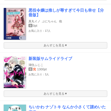
悪役令嬢は推しが尊すぎて今日も幸せ【分
冊版】
真丸イノ
ぷにちゃん
他
0pt
巻
お気に入り：17人
あらすじを見る▼
新装版サムライドライブ
湖住ふじこ
完
1300pt
巻
お気に入り：3人
あらすじを見る▼
ちいかわ ナゾトキ なんか小さくて謎めいた