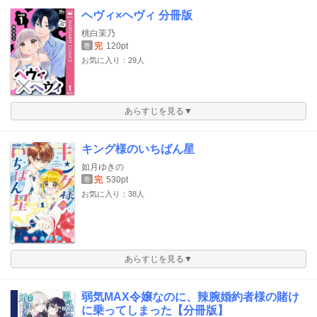
ヘヴィ×ヘヴィ 分冊版
桃白茉乃
完
120pt
巻
お気に入り：29人
あらすじを見る▼
キング様のいちばん星
如月ゆきの
完
530pt
巻
お気に入り：38人
あらすじを見る▼
弱気MAX令嬢なのに、辣腕婚約者様の賭け
に乗ってしまった【分冊版】