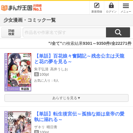
新規登録
ログイン
メニュー
少女漫画・コミック一覧
詳細
検索
"/全て"
の検索結果
9301～9350件/全22271件
【単話】百花娘々奮闘記～残念公主は天龍
と花の夢を見る～
朱子弘清
高井うしお
100pt
巻
お気に入り：8人
あらすじを見る▼
【単話】転生後宮伝～孤独な姫は皇帝の愛
執に溺れる～
ザネリ
晴日青
100pt
巻