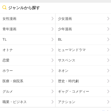
ジャンルから探す
女性漫画
少女漫画
青年漫画
少年漫画
TL
BL
オトナ
ヒューマンドラマ
恋愛
サスペンス
ホラー
ネオン
医療・病院系
歴史・時代劇
グルメ
ギャグ・コメディー
職業・ビジネス
アクション