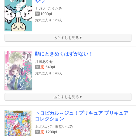
やつ
ナガノ
こうたみ
1000pt
巻
お気に入り：28人
あらすじを見る▼
類にときめくはずがない！
月凪あやせ
完
540pt
巻
お気に入り：46人
あらすじを見る▼
トロピカル～ジュ！プリキュア プリキュア
コレクション
上北ふたご
東堂いづみ
完
1200pt
巻