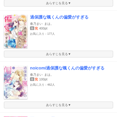
あらすじを見る▼
過保護な颯くんの偏愛がすぎる
春乃まい
まは。
完
400pt
巻
お気に入り：177人
あらすじを見る▼
noicomi過保護な颯くんの偏愛がすぎる
春乃まい
まは。
完
100pt
巻
お気に入り：462人
あらすじを見る▼