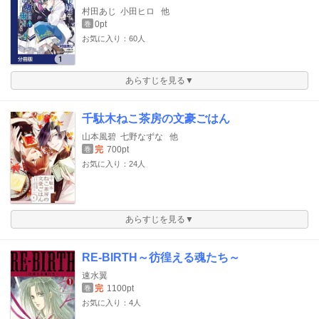
村田あじ
小田ヒロ
他
0pt
巻
お気に入り：60人
あらすじを見る▼
千駄木ねこ茶房の文豪ごはん
山本風碧
七野なずな
他
完
700pt
巻
お気に入り：24人
あらすじを見る▼
RE-BIRTH～彷徨える魂たち～
速水翼
完
1100pt
巻
お気に入り：4人