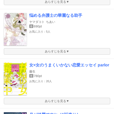
あらすじを見る▼
悩める弁護士の華麗なる助手
ヤマダコト
ちあい
690pt
巻
お気に入り：5人
あらすじを見る▼
女×女のうまくいかない恋愛エッセイ parlor
藤生
780pt
巻
お気に入り：20人
あらすじを見る▼