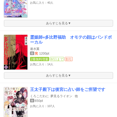
お気に入り：40人
あらすじを見る▼
霊媒師=多比野福助 オモテの顔はバンドボ
ーカル
速水翼
完
1200pt
巻
2冊無料増量
8/11まで
割引
お気に入り：14人
あらすじを見る▼
王太子殿下は後宮に占い師をご所望です
くろこだわに
夢見るライオン
他
650pt
巻
お気に入り：107人