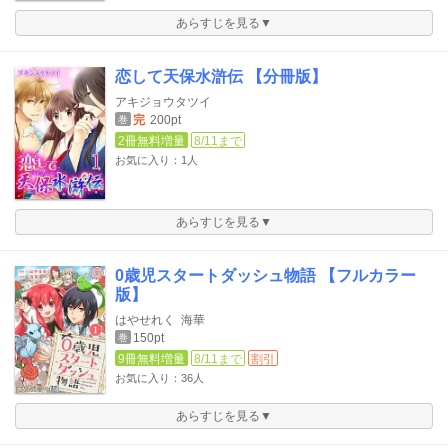
あらすじを見る▼
恋して天保水滸伝 【分冊版】
アキジョウタツイ
完
200pt
巻
2冊無料増量
8/11まで
お気に入り：1人
あらすじを見る▼
0歳児スタートダッシュ物語 【フルカラー
版】
はやせれく
海華
150pt
巻
9冊無料増量
8/11まで
割引
お気に入り：36人
あらすじを見る▼