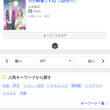
月が綺麗ですね［1話売り］
山本修世
100pt
巻
お気に入り：30人
あらすじを見る▼
前へ
次へ
人気キーワードから探す
出産・育児
くらし・生活
バイオレンス
愛憎劇
ミステリー
ラブコメ
学園
キーワード一覧