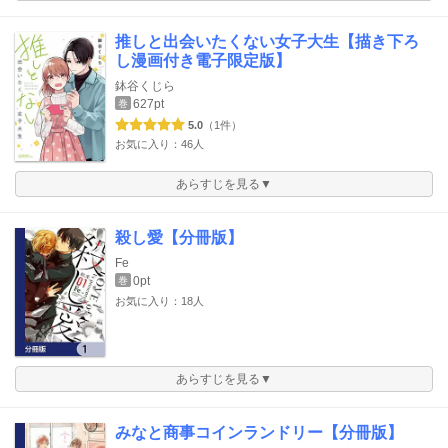
推しと出会いたくない女子大生【描き下ろ
し漫画付き電子限定版】
鉢谷くじら
627pt
巻
5.0
（1件）
お気に入り：46人
あらすじを見る▼
殺し愛【分冊版】
Fe
0pt
巻
お気に入り：18人
あらすじを見る▼
みなと商事コインランドリー【分冊版】