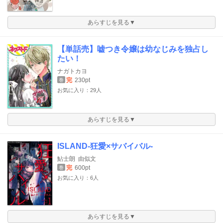
あらすじを見る▼
【単話売】嘘つき令嬢は幼なじみを独占し
たい！
ナガトカヨ
完
230pt
巻
お気に入り：29人
あらすじを見る▼
ISLAND‐狂愛×サバイバル‐
鮎士朗
由似文
完
600pt
巻
お気に入り：6人
あらすじを見る▼