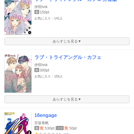
伊田hnk
150pt
巻
お気に入り：141人
あらすじを見る▼
ラブ・トライアングル・カフェ
伊田hnk
300pt
巻
お気に入り：155人
あらすじを見る▼
16engage
宮坂香帆
完
530pt
完
50pt
巻
コマ