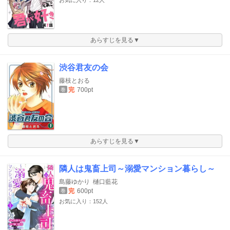
お気に入り：12人
あらすじを見る▼
渋谷君友の会
藤枝とおる
完
700pt
巻
あらすじを見る▼
隣人は鬼畜上司～溺愛マンション暮らし～
島藤ゆかり
樋口藍花
完
600pt
巻
お気に入り：152人