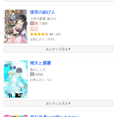
後宮の結び人
小早川真寛
鰍ヨウ
完
718pt
巻
割引
4.5
（2件）
お気に入り：173人
あらすじを見る▼
晴天と霹靂
庭のこころ
100pt
巻
お気に入り：1人
あらすじを見る▼