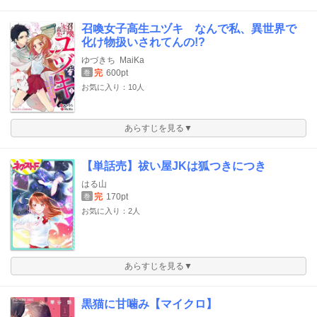
召喚女子高生ユヅキ なんで私、異世界で
化け物扱いされてんの!?
ゆづきち
MaiKa
完
600pt
巻
お気に入り：10人
あらすじを見る▼
【単話売】祓い屋JKは狐つきにつき
はる山
完
170pt
巻
お気に入り：2人
あらすじを見る▼
黒猫に甘噛み【マイクロ】