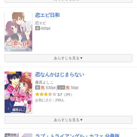
恋エピ日和
恋エピ
400pt
巻
あらすじを見る▼
恋なんかはじまらない
藤原よしこ
完
530pt
完
50pt
巻
コマ
3.7
（3件）
お気に入り：249人
あらすじを見る▼
ラブ・トライアングル・カフェ 分冊版