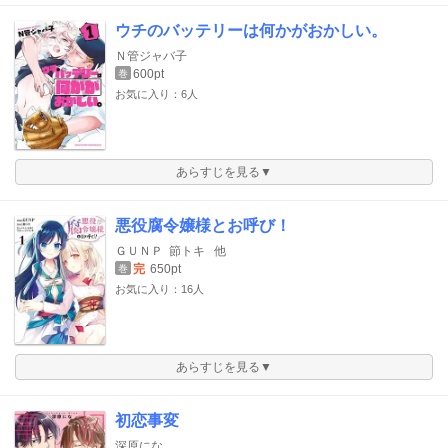
ウチのバッテリーは何かがおかしい。
Ｎ管ジャバ子
600pt
巻
お気に入り：6人
あらすじを見る▼
悪役腐令嬢様とお呼び！
ＧＵＮＰ
節トキ
他
完
650pt
巻
お気に入り：16人
あらすじを見る▼
初恋事変
深原にな