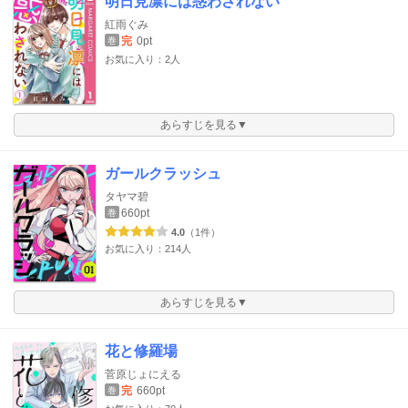
明日見凛には惑わされない
紅雨ぐみ
完
0pt
巻
お気に入り：2人
あらすじを見る▼
ガールクラッシュ
タヤマ碧
660pt
巻
4.0
（1件）
お気に入り：214人
あらすじを見る▼
花と修羅場
菅原じょにえる
完
660pt
巻