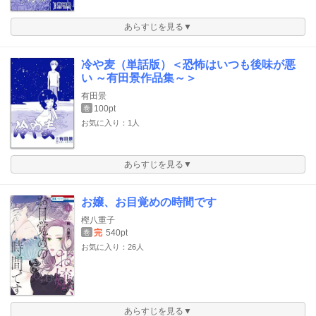
あらすじを見る▼
冷や麦（単話版）＜恐怖はいつも後味が悪
い ～有田景作品集～＞
有田景
100pt
巻
お気に入り：1人
あらすじを見る▼
お嬢、お目覚めの時間です
樫八重子
完
540pt
巻
お気に入り：26人
あらすじを見る▼