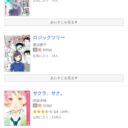
お気に入り：70人
あらすじを見る▼
ロジックツリー
雁須磨子
完
690pt
巻
お気に入り：14人
あらすじを見る▼
サクラ、サク。
咲坂伊緒
完
418pt
巻
3.4
（18件）
お気に入り：1120人