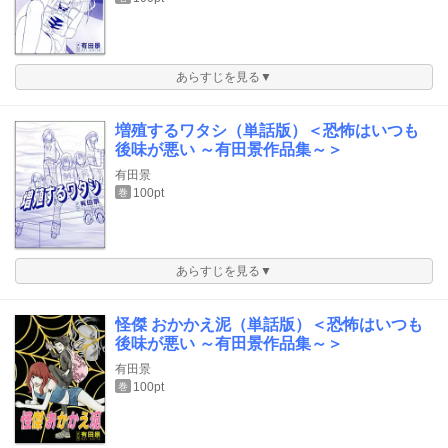
あらすじを見る▼
増殖するワタシ（単話版）＜恐怖はいつも
後味が悪い ～有田景作品集～＞
有田景
100pt
巻
あらすじを見る▼
怪傑 おかかえ泥（単話版）＜恐怖はいつも
後味が悪い ～有田景作品集～＞
有田景
100pt
巻