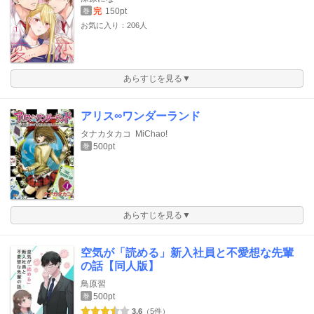
完
150pt
巻
お気に入り：206人
あらすじを見る▼
アリス∞ワンダーランド
タナカタカコ
MiChao!
500pt
巻
あらすじを見る▼
空気が「読める」新入社員と不愛想な先輩
の話【同人版】
鳥原習
500pt
巻
3.6
（5件）