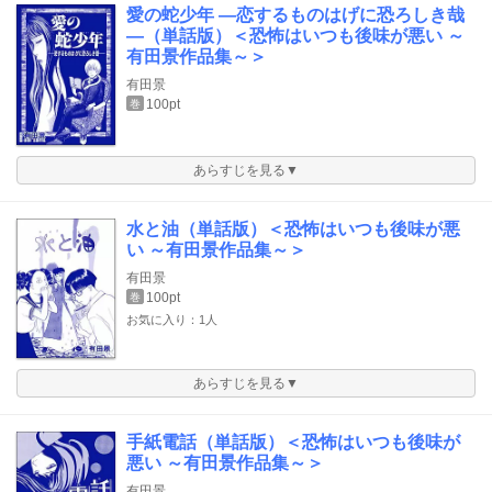
愛の蛇少年 ―恋するものはげに恐ろしき哉
―（単話版）＜恐怖はいつも後味が悪い ～
有田景作品集～＞
有田景
100pt
巻
あらすじを見る▼
水と油（単話版）＜恐怖はいつも後味が悪
い ～有田景作品集～＞
有田景
100pt
巻
お気に入り：1人
あらすじを見る▼
手紙電話（単話版）＜恐怖はいつも後味が
悪い ～有田景作品集～＞
有田景