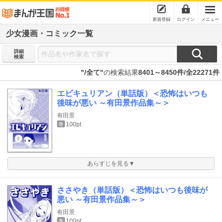
新規登録
ログイン
メニュー
少女漫画・コミック一覧
詳細
検索
"/全て"
の検索結果
8401～8450件/全22271件
エピキュリアン（単話版）＜恐怖はいつも
後味が悪い ～有田景作品集～＞
有田景
100pt
巻
あらすじを見る▼
ささやき（単話版）＜恐怖はいつも後味が
悪い ～有田景作品集～＞
有田景
100pt
巻