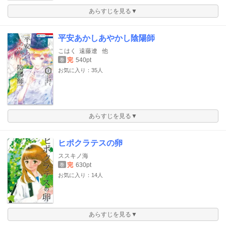
あらすじを見る▼
平安あかしあやかし陰陽師
こはく
遠藤遼
他
完
540pt
巻
お気に入り：35人
あらすじを見る▼
ヒポクラテスの卵
ススキノ海
完
630pt
巻
お気に入り：14人
あらすじを見る▼