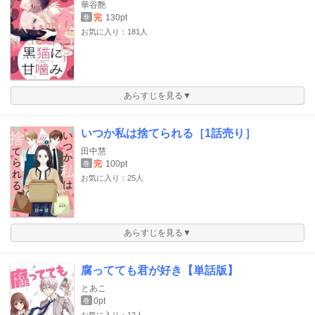
華谷艶
完
130pt
巻
お気に入り：181人
あらすじを見る▼
いつか私は捨てられる［1話売り］
田中慧
完
100pt
巻
お気に入り：25人
あらすじを見る▼
腐ってても君が好き【単話版】
とあこ
0pt
巻