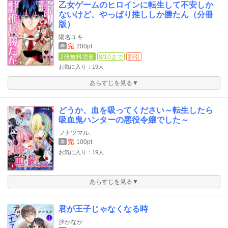
乙女ゲームのヒロインに転生して不安しか
ないけど、やっぱり推ししか勝たん（分冊
版）
陽名ユキ
完
200pt
巻
2冊無料増量
8/10まで
割引
お気に入り：19人
あらすじを見る▼
どうか、血を吸ってください～転生したら
吸血鬼ハンターの悪役令嬢でした～
フナツマル.
完
100pt
巻
お気に入り：19人
あらすじを見る▼
君が王子じゃなくなる時
汐かなか