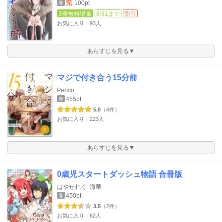
完
100pt
巻
3冊無料増量
8/31まで
割引
お気に入り：93人
あらすじを見る▼
マジで付き合う15分前
Perico
455pt
巻
5.0
（4件）
お気に入り：223人
あらすじを見る▼
0歳児スタートダッシュ物語 合冊版
はやせれく
海華
450pt
巻
3.5
（2件）
お気に入り：62人