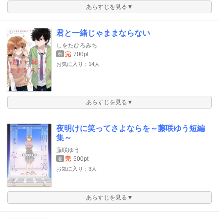
あらすじを見る▼
君と一緒じゃままならない
しをたひろみち
完
700pt
巻
お気に入り：14人
あらすじを見る▼
夜明けに笑ってさよならを～藤咲ゆう短編
集～
藤咲ゆう
完
500pt
巻
お気に入り：3人
あらすじを見る▼