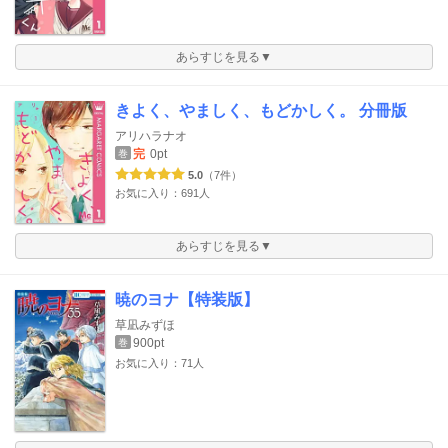
あらすじを見る▼
きよく、やましく、もどかしく。 分冊版
アリハラナオ
完
0pt
巻
5.0
（7件）
お気に入り：691人
あらすじを見る▼
暁のヨナ【特装版】
草凪みずほ
900pt
巻
お気に入り：71人