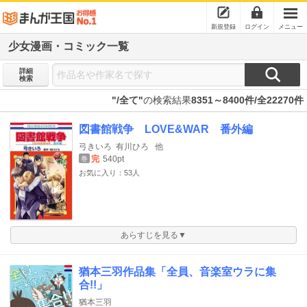
新規登録
ログイン
メニュー
少女漫画・コミック一覧
詳細
検索
"/全て"
の検索結果
8351～8400件/全22270件
図書館戦争 LOVE&WAR 番外編
弓きいろ
有川ひろ
他
完
540pt
巻
お気に入り：53人
あらすじを見る▼
猶本三羽作品集「全員、音楽室ウラに集
合!!」
猶本三羽