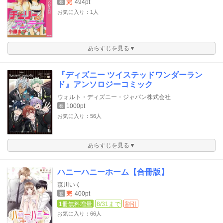
完
494pt
巻
お気に入り：1人
あらすじを見る▼
『ディズニー ツイステッドワンダーラン
ド』アンソロジーコミック
ウォルト・ディズニー・ジャパン株式会社
1000pt
巻
お気に入り：56人
あらすじを見る▼
ハニーハニーホーム【合冊版】
森川いく
完
400pt
巻
1冊無料増量
8/31まで
割引
お気に入り：66人