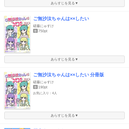
あらすじを見る▼
ご無沙汰ちゃんは××したい
磋藤にゅすけ
750pt
巻
あらすじを見る▼
ご無沙汰ちゃんは××したい 分冊版
磋藤にゅすけ
190pt
巻
お気に入り：4人
あらすじを見る▼