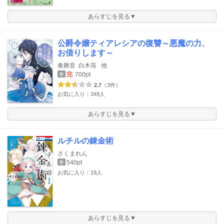
あらすじを見る▼
公爵令嬢ティアレシアの復讐～悪魔の力、
お借りします～
奏舞音
白木苺
他
完
700pt
巻
2.7
（3件）
お気に入り：349人
あらすじを見る▼
ルチルの錬金術
さくまれん
540pt
巻
お気に入り：19人
あらすじを見る▼