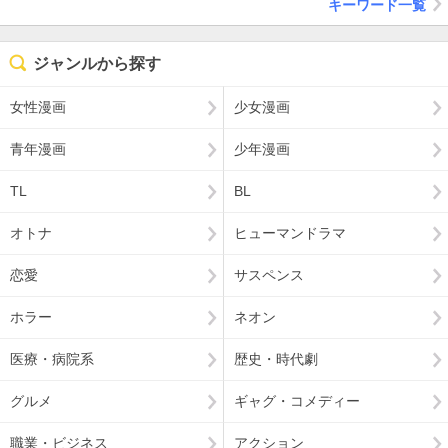
キーワード一覧
ジャンルから探す
女性漫画
少女漫画
青年漫画
少年漫画
TL
BL
オトナ
ヒューマンドラマ
恋愛
サスペンス
ホラー
ネオン
医療・病院系
歴史・時代劇
グルメ
ギャグ・コメディー
職業・ビジネス
アクション