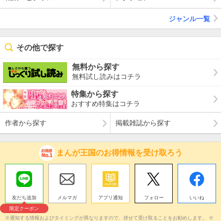
ジャンル一覧
その他で探す
無料から探す
無料試し読みはコチラ
特集から探す
おすすめ特集はコチラ
作者から探す
掲載雑誌から探す
まんが王国のお得情報を受け取ろう
友だち追加
メルマガ
アプリ通知
フォロー
いいね
限定クーポン
※通知する情報およびタイミングが異なりますので、併せて受け取ることをお勧めします。 ※