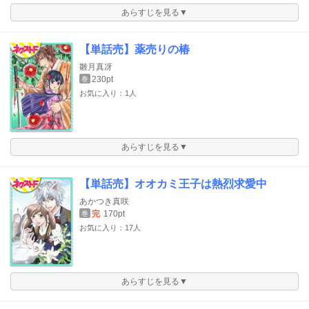
あらすじを見る▼
【単話売】薬売りの椿
雛月真冴
230pt
巻
お気に入り：1人
あらすじを見る▼
【単話売】オオカミ王子は熱烈求愛中
あかつき真咲
完
170pt
巻
お気に入り：17人
あらすじを見る▼