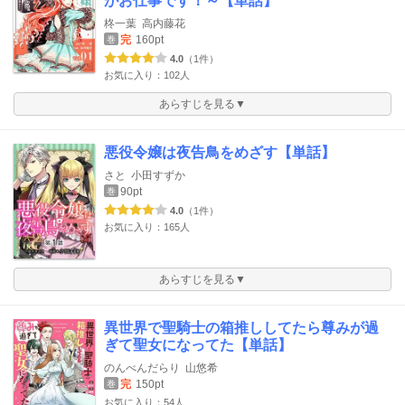
がお仕事です！～【単話】
柊一葉
高内藤花
完
160pt
巻
4.0
（1件）
お気に入り：102人
あらすじを見る▼
悪役令嬢は夜告鳥をめざす【単話】
さと
小田すずか
90pt
巻
4.0
（1件）
お気に入り：165人
あらすじを見る▼
異世界で聖騎士の箱推ししてたら尊みが過
ぎて聖女になってた【単話】
のんべんだらり
山悠希
完
150pt
巻
お気に入り：54人