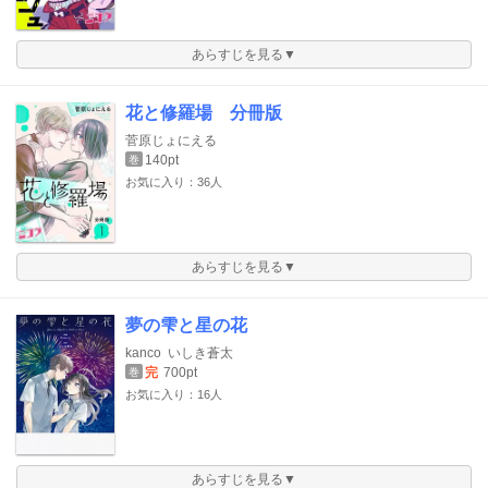
あらすじを見る▼
花と修羅場 分冊版
菅原じょにえる
140pt
巻
お気に入り：36人
あらすじを見る▼
夢の雫と星の花
kanco
いしき蒼太
完
700pt
巻
お気に入り：16人
あらすじを見る▼