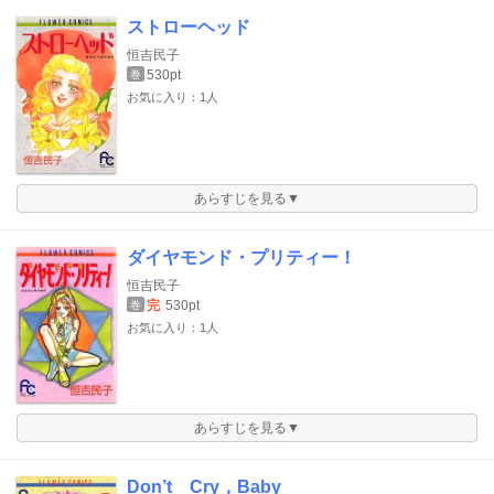
ストローヘッド
恒吉民子
530pt
巻
お気に入り：1人
あらすじを見る▼
ダイヤモンド・プリティー！
恒吉民子
完
530pt
巻
お気に入り：1人
あらすじを見る▼
Don’t Cry，Baby