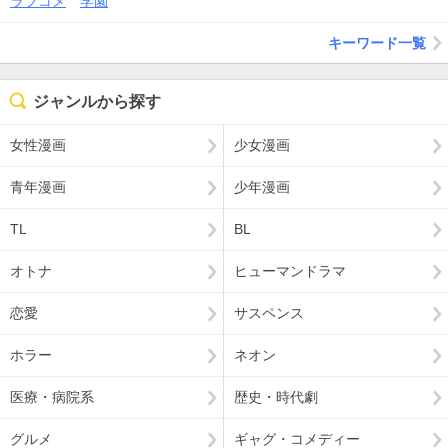
ラブコメ
学園
キーワード一覧
ジャンルから探す
女性漫画
少女漫画
青年漫画
少年漫画
TL
BL
オトナ
ヒューマンドラマ
恋愛
サスペンス
ホラー
ネオン
医療・病院系
歴史・時代劇
グルメ
ギャグ・コメディー