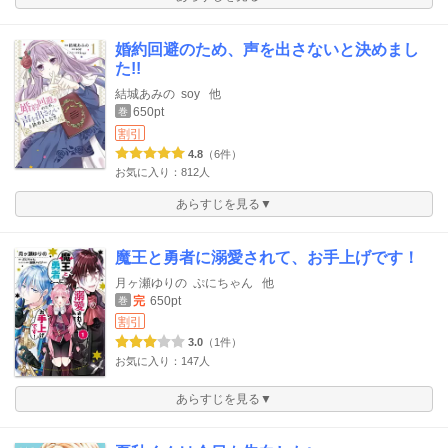
婚約回避のため、声を出さないと決めまし
た!!
結城あみの
soy
他
650pt
巻
割引
4.8
（6件）
お気に入り：812人
あらすじを見る▼
魔王と勇者に溺愛されて、お手上げです！
月ヶ瀬ゆりの
ぷにちゃん
他
完
650pt
巻
割引
3.0
（1件）
お気に入り：147人
あらすじを見る▼