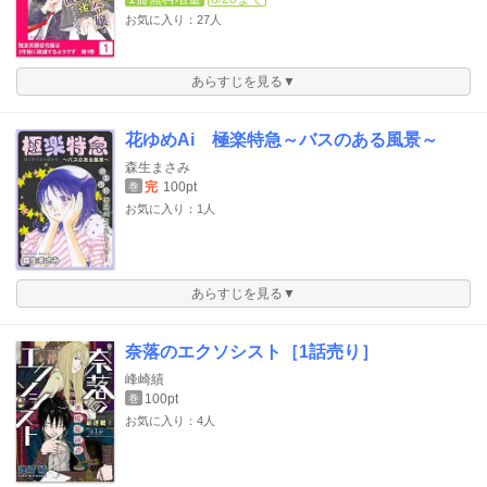
お気に入り：27人
あらすじを見る▼
花ゆめAi 極楽特急～バスのある風景～
森生まさみ
完
100pt
巻
お気に入り：1人
あらすじを見る▼
奈落のエクソシスト［1話売り］
峰崎績
100pt
巻
お気に入り：4人