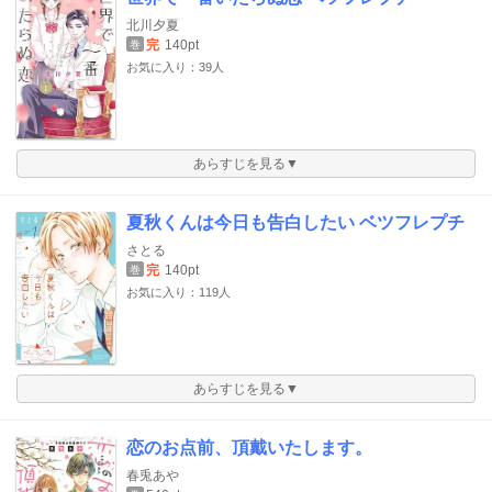
北川夕夏
完
140pt
巻
お気に入り：39人
あらすじを見る▼
夏秋くんは今日も告白したい ベツフレプチ
さとる
完
140pt
巻
お気に入り：119人
あらすじを見る▼
恋のお点前、頂戴いたします。
春兎あや