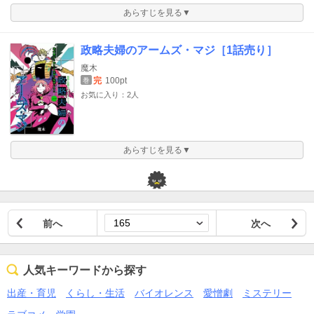
あらすじを見る▼
政略夫婦のアームズ・マジ［1話売り］
魔木
完
100pt
巻
お気に入り：2人
あらすじを見る▼
前へ
次へ
人気キーワードから探す
出産・育児
くらし・生活
バイオレンス
愛憎劇
ミステリー