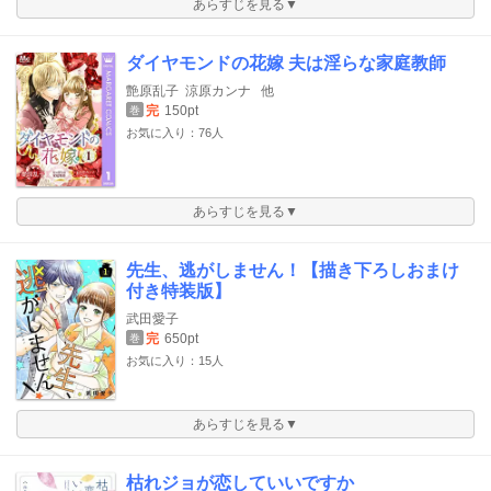
あらすじを見る▼
ダイヤモンドの花嫁 夫は淫らな家庭教師
艶原乱子
涼原カンナ
他
完
150pt
巻
お気に入り：76人
あらすじを見る▼
先生、逃がしません！【描き下ろしおまけ
付き特装版】
武田愛子
完
650pt
巻
お気に入り：15人
あらすじを見る▼
枯れジョが恋していいですか