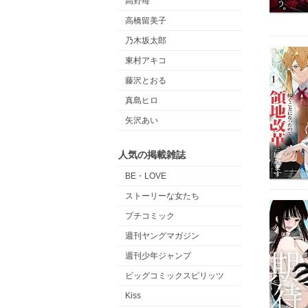
高野苺
高橋留美子
乃木坂太郎
東村アキコ
藤沢とおる
真島ヒロ
矢沢あい
人気の掲載雑誌
BE・LOVE
ストーリーな女たち
プチコミック
週刊ヤングマガジン
週刊少年ジャンプ
ビッグコミックスピリッツ
Kiss