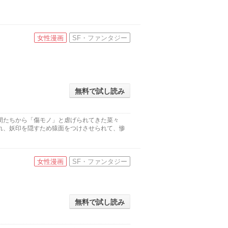
女性漫画
SF・ファンタジー
無料で試し読み
間たちから「傷モノ」と虐げられてきた菜々
れ、妖印を隠すため猿面をつけさせられて、惨
女性漫画
SF・ファンタジー
無料で試し読み