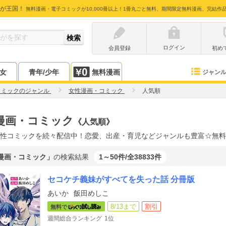
が王国！
無料漫画・電子コミックが10,000冊以上！1冊丸ごと無料、期間限定無料漫画、完結作
ログイン
会員登録
初め
少女
青年/少年
無料漫画
ジャン
コミックのジャンル
女性漫画・コミック
人気順
漫画・コミック
《人気順》
性コミックを続々配信中！恋愛、出産・育児などジャンルも豊富☆無料
漫画・コミック」
の検索結果
1～50件/全38833件
セコケチ義妹がすべてを失った話 分冊版
あいか
飯田めしこ
8/13まで
割引
無料で
週間総合ランキング
1位