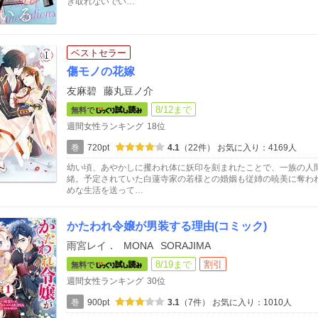
き取れないでい…
ベストセラー
傷モノの花嫁
友麻碧
藤丸豆ノ介
8/12まで
無料で
週間女性ランキング
18位
巻
720pt
4.1
（22件）
お気に入り：4169人
幼い頃、あやかしに攫われ体に妖印を刻まれたことで、一族の人
緒。予定されていた白蓮寺家の若様との婚姻も従姉の暁美に奪わ
めな生活を送って…
かたわれ令嬢が男装する理由(コミック)
雨宮レイ．
MONA
SORAJIMA
8/19まで
割引
無料で
週間女性ランキング
30位
巻
900pt
3.1
（7件）
お気に入り：1010人