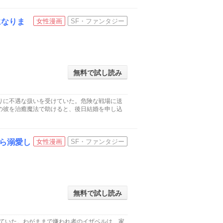
になりま
女性漫画
SF・ファンタジー
無料で試し読み
りに不遇な扱いを受けていた。危険な戦場に送
の彼を治癒魔法で助けると、後日結婚を申し込
ら溺愛し
女性漫画
SF・ファンタジー
無料で試し読み
していた。わがままで嫌われ者のイザベルは、家