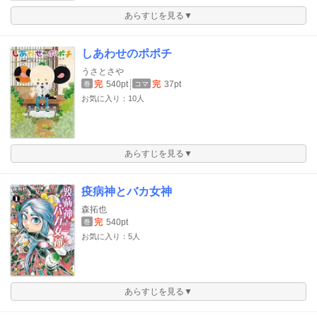
あらすじを見る▼
しあわせのポポチ
うさとさや
完
540pt
完
37pt
巻
コマ
お気に入り：10人
あらすじを見る▼
疫病神とバカ女神
森拓也
完
540pt
巻
お気に入り：5人
あらすじを見る▼