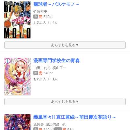
籠球者－バスケモノ－
竹添裕史
完
540pt
巻
お気に入り：4人
あらすじを見る▼
漫画専門学校生の青春
山田こたろ
横山了一
完
540pt
巻
お気に入り：1人
あらすじを見る▼
義風堂々!! 直江兼続～前田慶次花語り～
原哲夫
堀江信彦
他
完
540pt
完
51pt
巻
コマ