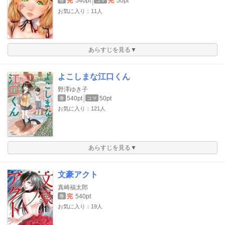
完
540pt
完
50pt
巻
コマ
お気に入り：11人
あらすじを見る▼
よこしまな江口くん
野澤ゆき子
540pt
50pt
巻
コマ
お気に入り：121人
あらすじを見る▼
文豪アクト
真崎福太郎
完
540pt
巻
お気に入り：19人