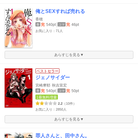
俺とSEXすれば売れる
香穂
完
540pt
完
46pt
巻
コマ
お気に入り：71人
あらすじを見る▼
ベストセラー
ジェノサイダー
宮崎摩耶
秋吉宣宏
完
540pt
完
50pt
巻
コマ
1冊無料増量
2.2
（10件）
お気に入り：2850人
あらすじを見る▼
罪人さんと、田中さん。