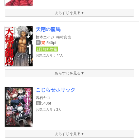
あらすじを見る▼
天翔の龍馬
橋本エイジ
梅村真也
完
540pt
巻
1冊無料増量
お気に入り：77人
あらすじを見る▼
こじらせホリック
暮石ヤコ
540pt
巻
お気に入り：3人
あらすじを見る▼