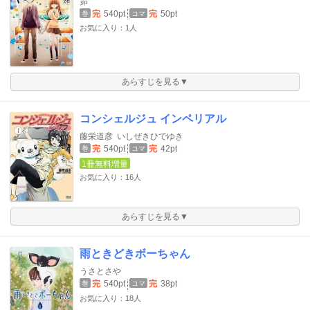
昴
完
540pt
完
50pt
巻
コマ
お気に入り：1人
あらすじを見る▼
コンシェルジュ インペリアル
藤栄道彦
いしぜきひでゆき
完
540pt
完
42pt
巻
コマ
1冊無料増量
お気に入り：16人
あらすじを見る▼
雨ときどきボーちゃん
うさとさや
完
540pt
完
38pt
巻
コマ
お気に入り：18人