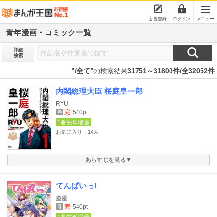
新規登録
ログイン
メニュー
青年漫画・コミック一覧
詳細
検索
"/全て"
の検索結果
31751～31800件/全32052件
内閣総理大臣 桜庭皇一郎
RYU
完
540pt
巻
1冊無料増量
お気に入り：14人
あらすじを見る▼
てんぱいっ!
慶優
完
540pt
巻