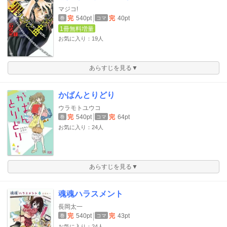
マジコ!
完
540pt
完
40pt
巻
コマ
1冊無料増量
お気に入り：19人
あらすじを見る▼
かばんとりどり
ウラモトユウコ
完
540pt
完
64pt
巻
コマ
お気に入り：24人
あらすじを見る▼
魂魂ハラスメント
長岡太一
完
540pt
完
43pt
巻
コマ
お気に入り：24人