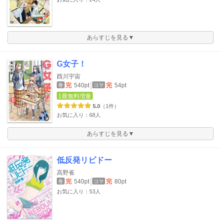
あらすじを見る▼
G女子！
酉川宇宙
完
540pt
完
54pt
巻
コマ
1冊無料増量
5.0
（1件）
お気に入り：68人
あらすじを見る▼
低反発リビドー
高野雀
完
540pt
完
80pt
巻
コマ
お気に入り：53人