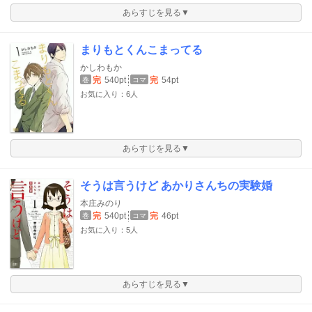
あらすじを見る▼
まりもとくんこまってる
かしわもか
完
540pt
完
54pt
巻
コマ
お気に入り：6人
あらすじを見る▼
そうは言うけど あかりさんちの実験婚
本庄みのり
完
540pt
完
46pt
巻
コマ
お気に入り：5人
あらすじを見る▼