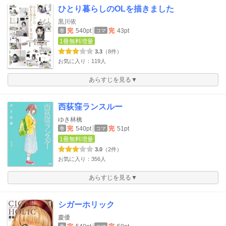
ひとり暮らしのOLを描きました
黒川依
完
540pt
完
43pt
巻
コマ
1冊無料増量
3.3
（8件）
お気に入り：119人
あらすじを見る▼
西荻窪ランスルー
ゆき林檎
完
540pt
完
51pt
巻
コマ
1冊無料増量
3.0
（2件）
お気に入り：356人
あらすじを見る▼
シガーホリック
慶優