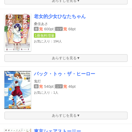
あらすじを見る▼
老女的少女ひなたちゃん
桑佳あさ
完
600pt
完
68pt
巻
コマ
1冊無料増量
お気に入り：194人
あらすじを見る▼
バック・トゥ・ザ・ヒーロー
鬼灯
完
540pt
完
46pt
巻
コマ
お気に入り：1人
あらすじを見る▼
東京シェアストーリー