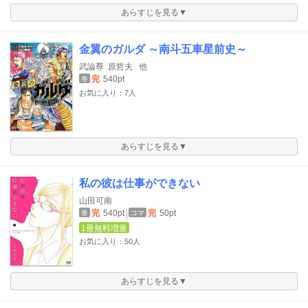
あらすじを見る▼
金翼のガルダ ～南斗五車星前史～
武論尊
原哲夫
他
完
540pt
巻
お気に入り：7人
あらすじを見る▼
私の彼は仕事ができない
山田可南
完
540pt
完
50pt
巻
コマ
1冊無料増量
お気に入り：50人
あらすじを見る▼