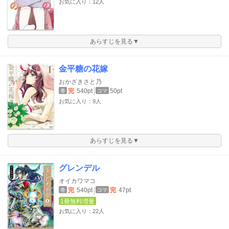
お気に入り：12人
あらすじを見る▼
金平糖の花嫁
おかざきさと乃
完
540pt
50pt
巻
コマ
お気に入り：9人
あらすじを見る▼
グレンデル
オイカワマコ
完
540pt
完
47pt
巻
コマ
1冊無料増量
お気に入り：22人