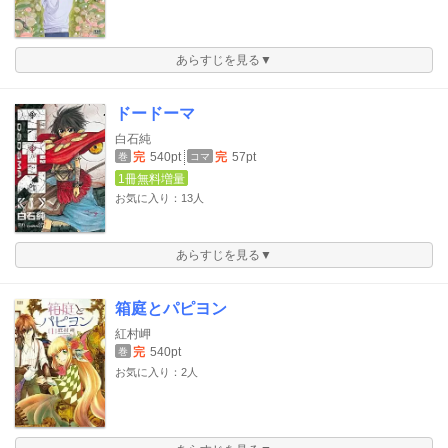
あらすじを見る▼
ドードーマ
白石純
完
540pt
完
57pt
巻
コマ
1冊無料増量
お気に入り：13人
あらすじを見る▼
箱庭とパピヨン
紅村岬
完
540pt
巻
お気に入り：2人