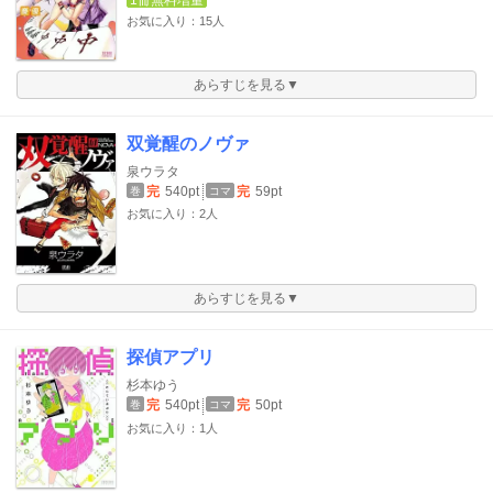
1冊無料増量
お気に入り：15人
あらすじを見る▼
双覚醒のノヴァ
泉ウラタ
完
540pt
完
59pt
巻
コマ
お気に入り：2人
あらすじを見る▼
探偵アプリ
杉本ゆう
完
540pt
完
50pt
巻
コマ
お気に入り：1人