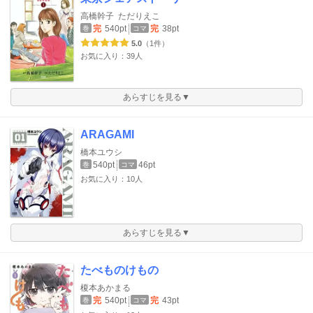
高橋幹子
ただりえこ
完
540pt
完
38pt
巻
コマ
5.0
（1件）
お気に入り：39人
あらすじを見る▼
ARAGAMI
橋本ユウシ
540pt
46pt
巻
コマ
お気に入り：10人
あらすじを見る▼
たべものけもの
榎本あかまる
完
540pt
完
43pt
巻
コマ