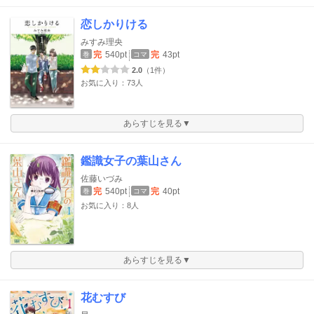
恋しかりける
みすみ理央
完
540pt
完
43pt
巻
コマ
2.0
（1件）
お気に入り：73人
あらすじを見る▼
鑑識女子の葉山さん
佐藤いづみ
完
540pt
完
40pt
巻
コマ
お気に入り：8人
あらすじを見る▼
花むすび