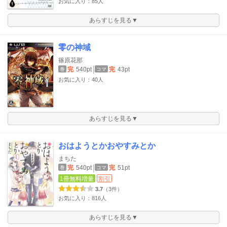
お気に入り：85人
あらすじを見る▼
零の神域
篠原花那
完
540pt
完
43pt
巻
コマ
お気に入り：40人
あらすじを見る▼
おはようとかおやすみとか
まちた
完
540pt
完
51pt
巻
コマ
1冊無料増量
割引
3.7
（3件）
お気に入り：816人
あらすじを見る▼