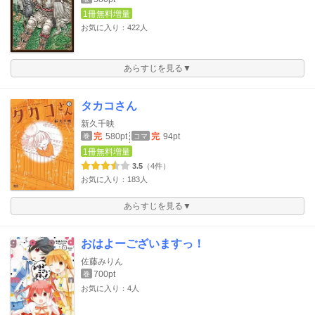
1冊無料増量
お気に入り：422人
あらすじを見る▼
タカコさん
新久千映
完
580pt
完
94pt
巻
コマ
1冊無料増量
3.5
（4件）
お気に入り：183人
あらすじを見る▼
おはよーございますっ！
佐藤みりん
700pt
巻
お気に入り：4人