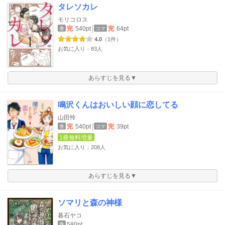
タレソカレ
モリコロス
完
540pt
完
64pt
巻
コマ
4.0
（1件）
お気に入り：83人
あらすじを見る▼
鳴沢くんはおいしい顔に恋してる
山田怜
完
540pt
完
39pt
巻
コマ
1冊無料増量
お気に入り：208人
あらすじを見る▼
ソマリと森の神様
暮石ヤコ
580pt
巻