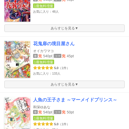
1冊無料増量
お気に入り：48人
あらすじを見る▼
花鬼扉の境目屋さん
オイカワマコ
完
540pt
完
45pt
巻
コマ
1冊無料増量
5.0
（1件）
お気に入り：133人
あらすじを見る▼
人魚の王子さま ～マーメイドプリンス～
和深ゆあな
完
540pt
完
50pt
巻
コマ
1冊無料増量
5.0
（1件）