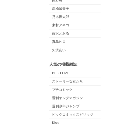
高野苺
高橋留美子
乃木坂太郎
東村アキコ
藤沢とおる
真島ヒロ
矢沢あい
人気の掲載雑誌
BE・LOVE
ストーリーな女たち
プチコミック
週刊ヤングマガジン
週刊少年ジャンプ
ビッグコミックスピリッツ
Kiss