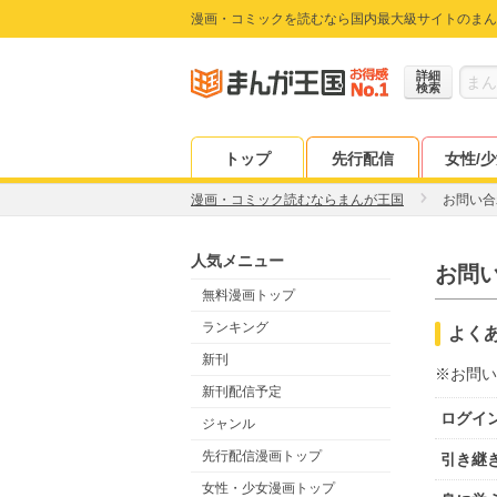
漫画・コミックを読むなら国内最大級サイトのまん
詳細
検索
トップ
先行配信
女性/
漫画・コミック読むならまんが王国
お問い合
人気メニュー
お問
無料漫画トップ
ランキング
よく
新刊
※お問い
新刊配信予定
ログイ
ジャンル
先行配信漫画トップ
引き継
女性・少女漫画トップ