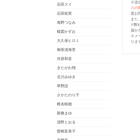
※送
石田スイ
スの
度お
石田拓実
また
海野つなみ
※弊
届か
楳図かずお
※メ
大久保ヒロミ
りま
御茶漬海苔
河原和音
きたがわ翔
北川みゆき
草野誼
さかたのり子
椎名軽穂
新條まゆ
清野とおる
曽根富美子