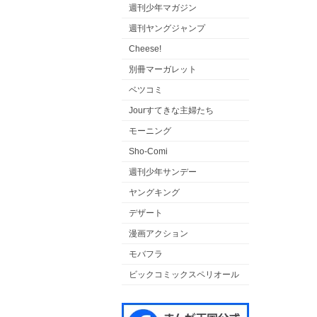
週刊少年マガジン
週刊ヤングジャンプ
Cheese!
別冊マーガレット
ベツコミ
Jourすてきな主婦たち
モーニング
Sho-Comi
週刊少年サンデー
ヤングキング
デザート
漫画アクション
モバフラ
ビックコミックスペリオール