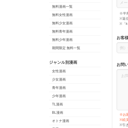
無料漫画一覧
※半
無料女性漫画
※返
無料少女漫画
※「
無料青年漫画
お客
無料少年漫画
期間限定 無料一覧
ジャンル別漫画
お問
女性漫画
少女漫画
青年漫画
少年漫画
TL漫画
BL漫画
※お
※絵
オトナ漫画
※引