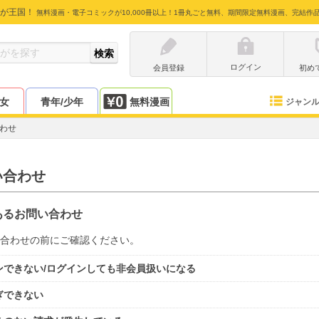
が王国！
無料漫画・電子コミックが10,000冊以上！1冊丸ごと無料、期間限定無料漫画、完結作
ログイン
会員登録
初め
少女
青年/少年
無料漫画
ジャン
わせ
い合わせ
あるお問い合わせ
合わせの前にご確認ください。
ンできない/ログインしても非会員扱いになる
ぎできない