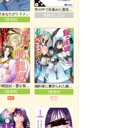
牢の中で目覚めた悪役令嬢は死にたくない～処刑を回避したら、待っていたのは溺愛でした～(コミック) 分冊版
いっそあなたがトドメを刺して
無料試し読み
1冊無料
後宮の呪詛妃～霊を視る少女は真実と愛を知る～
婚約者に裏切られた錬金術師は、独立して『ざまぁ』します コミック版
1冊無料
1冊無料
先行
割引