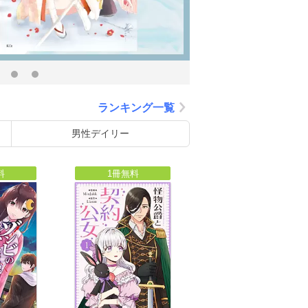
ランキング一覧
男性デイリー
料
1冊無料