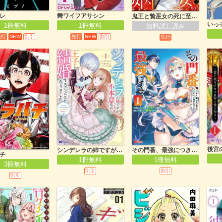
舞ワイフアサシン
レ
鬼王と贄巫女の死に至る婚姻（分冊版）
1冊無料
1冊無料
無料試し読み
先行
NEW
割引
先行
NEW
割引
先行
シンデレラの姉ですが、不本意ながら王子と結婚することになりました～身代わり王太子妃は離宮でスローライフを満喫する～(コミック)
その門番、最強につき～追放された防御力9999の戦士、王都の門番として無双する～(コミック)
チ
1冊無料
1冊無料
3冊無料
割引
割引
割引