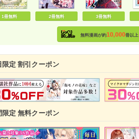
1冊無料
2冊無料
3冊無料
10,000
無料漫画が約
冊以上
日限定 割引クーポン
間限定 無料クーポン