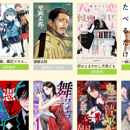
転生貴族、鑑定スキルで成り上がる ～弱小領地を受け継いだので、優秀な人材を増やしていたら、最強領地になってた～
望郷太郎
恋せよまやかし天使ども
2冊無料
無料試し読み
1冊無料