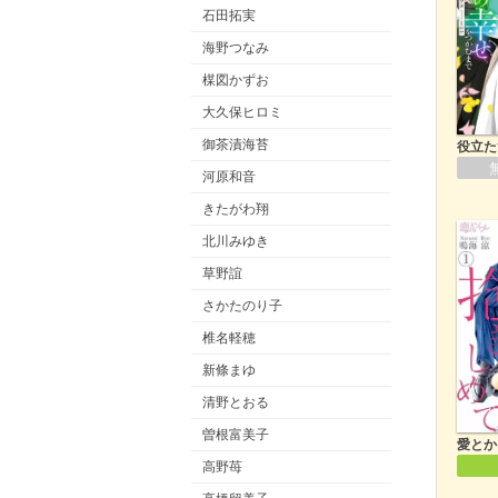
石田拓実
海野つなみ
楳図かずお
大久保ヒロミ
御茶漬海苔
河原和音
きたがわ翔
北川みゆき
草野誼
さかたのり子
椎名軽穂
新條まゆ
清野とおる
曽根富美子
高野苺