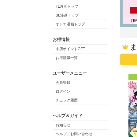
TL漫画トップ
BL漫画トップ
オトナ漫画トップ
お得情報
ま
来店ポイントGET
お得情報一覧
ユーザーメニュー
会員登録
ログイン
チェック履歴
ヘルプ＆ガイド
お知らせ
ヘルプ／お問い合わせ