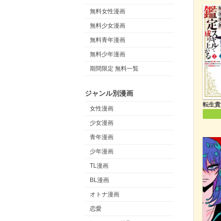
無料女性漫画
無料少女漫画
無料青年漫画
無料少年漫画
期間限定 無料一覧
ジャンル別漫画
女性漫画
少女漫画
青年漫画
少年漫画
TL漫画
BL漫画
オトナ漫画
恋愛