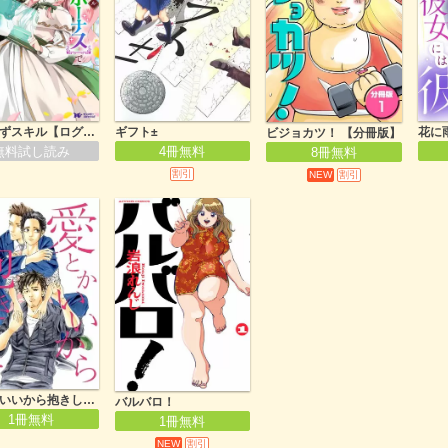
花に
役立たずスキル【ログインボーナス】で捨てられた令嬢が、本当の幸せをつかむまで(コミック)
ギフト±
ビジョカツ！ 【分冊版】
無料試し読み
4冊無料
8冊無料
割引
NEW
割引
愛とかいいから抱きしめて
バルバロ！
1冊無料
1冊無料
NEW
割引